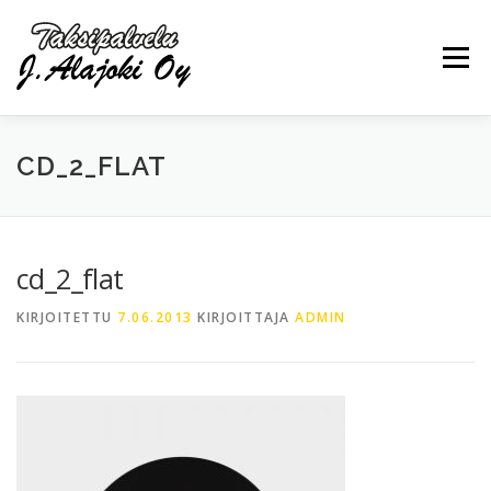
Siirry
sisältöön
Valikko
CD_2_FLAT
PALVELUT
YRITYS
OTA YHTEYTTÄ
cd_2_flat
0440297030
KIRJOITETTU
7.06.2013
KIRJOITTAJA
ADMIN