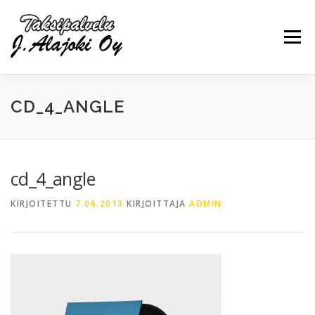
Siirry
sisältöön
Valikko
CD_4_ANGLE
PALVELUT
YRITYS
OTA YHTEYTTÄ
cd_4_angle
0440297030
KIRJOITETTU
7.06.2013
KIRJOITTAJA
ADMIN