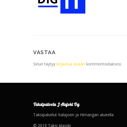
VASTAA
Sinun täytyy
kirjautua sisään
kommentoidaksesi.
Taksipalvelu J Alajoki Oy
Taksipalvelut Kalajoen ja Himangan alueella
© 2019 Taksi Alajoki