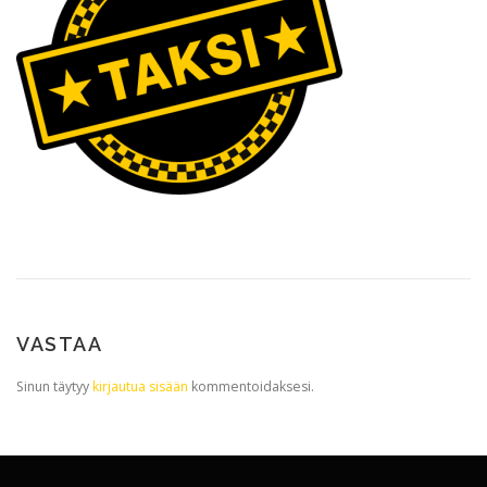
VASTAA
Sinun täytyy
kirjautua sisään
kommentoidaksesi.