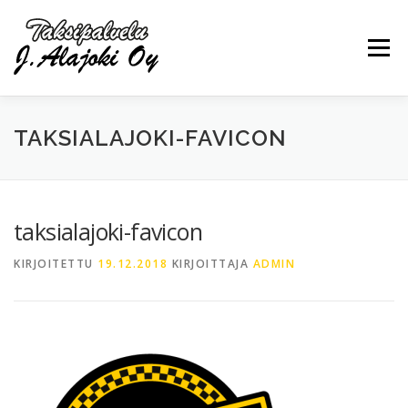
Siirry
sisältöön
Valikko
TAKSIALAJOKI-FAVICON
PALVELUT
YRITYS
OTA YHTEYTTÄ
taksialajoki-favicon
0440297030
KIRJOITETTU
19.12.2018
KIRJOITTAJA
ADMIN