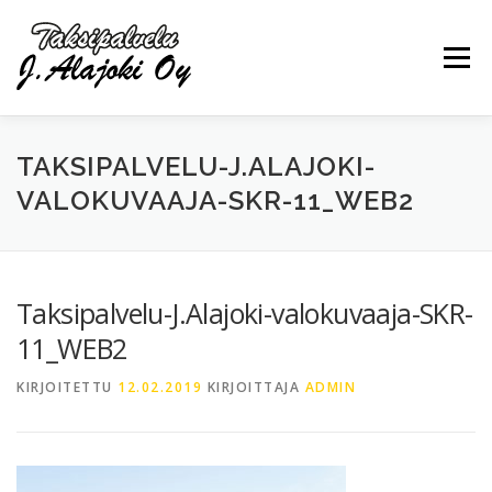
Siirry
sisältöön
Valikko
TAKSIPALVELU-J.ALAJOKI-
PALVELUT
YRITYS
OTA YHTEYTTÄ
VALOKUVAAJA-SKR-11_WEB2
0440297030
Taksipalvelu-J.Alajoki-valokuvaaja-SKR-
11_WEB2
KIRJOITETTU
12.02.2019
KIRJOITTAJA
ADMIN